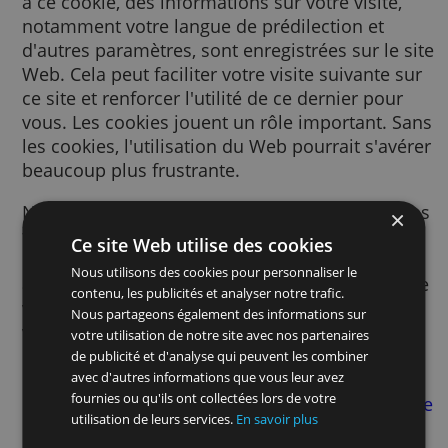
Un cookie est un petit fichier texte envoyé à
votre navigateur via le site Web consulté. G
à ce cookie, des informations sur votre visite
notamment votre langue de prédilection et
d'autres paramètres, sont enregistrées sur le
Web. Cela peut faciliter votre visite suivante
ce site et renforcer l'utilité de ce dernier po
vous. Les cookies jouent un rôle important.
les cookies, l'utilisation du Web pourrait s'a
beaucoup plus frustrante.
Nous utilisons des cookies pour de nombre
finalités. Par exemple, nous y avons recours
Ce site Web utilise des cookies
pour mémoriser vos paramètres SafeSearch
Nous utilisons des cookies pour personnaliser le
afin d’améliorer la pertinence des publicité
contenu, les publicités et analyser notre trafic.
vous voyez, afin de mesurer le nombre de
Nous partageons également des informations sur
visiteurs d’une page, afin de vous aider à vo
votre utilisation de notre site avec nos partenaires