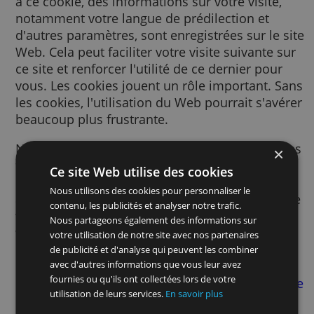
Un cookie est un petit fichier texte envoyé à
votre navigateur via le site Web consulté. G
à ce cookie, des informations sur votre visite
notamment votre langue de prédilection et
d'autres paramètres, sont enregistrées sur le
Web. Cela peut faciliter votre visite suivante
ce site et renforcer l'utilité de ce dernier po
vous. Les cookies jouent un rôle important.
les cookies, l'utilisation du Web pourrait s'a
beaucoup plus frustrante.
Nous utilisons des cookies pour de nombre
finalités. Par exemple, nous y avons recours
Ce site Web utilise des cookies
pour mémoriser vos paramètres SafeSearch
Nous utilisons des cookies pour personnaliser le
afin d’améliorer la pertinence des publicité
contenu, les publicités et analyser notre trafic.
vous voyez, afin de mesurer le nombre de
Nous partageons également des informations sur
visiteurs d’une page, afin de vous aider à vo
votre utilisation de notre site avec nos partenaires