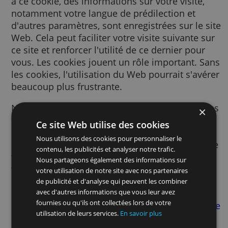
Un cookie est un petit fichier texte envoyé à
votre navigateur via le site Web consulté. G
à ce cookie, des informations sur votre visite
notamment votre langue de prédilection et
d'autres paramètres, sont enregistrées sur le
Web. Cela peut faciliter votre visite suivante
ce site et renforcer l'utilité de ce dernier po
vous. Les cookies jouent un rôle important.
les cookies, l'utilisation du Web pourrait s'a
beaucoup plus frustrante.
Nous utilisons des cookies pour de nombre
finalités. Par exemple, nous y avons recours
Ce site Web utilise des cookies
pour mémoriser vos paramètres SafeSearch
Nous utilisons des cookies pour personnaliser le
afin d’améliorer la pertinence des publicité
contenu, les publicités et analyser notre trafic.
vous voyez, afin de mesurer le nombre de
Nous partageons également des informations sur
visiteurs d’une page, afin de vous aider à vo
votre utilisation de notre site avec nos partenaires