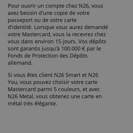
Paiement différé
Non
Coût du retrait
0,00 € (3x/mois. ensuite 2,00 €/f
d'argent
Retrait hors zone
1,70 %
Euro
» Visitez le site Web
Que dois-je savoir d'autre ?
Pour ouvrir un compte chez N26, vous
avez besoin d'une copie de votre
passeport ou de votre carte