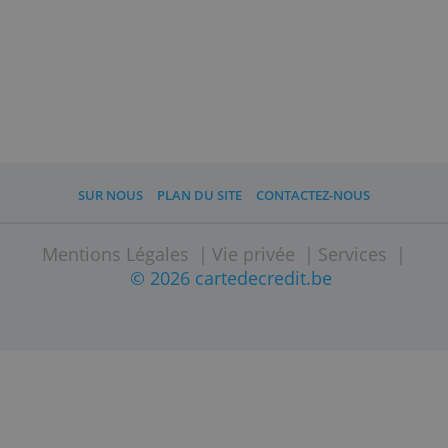
d'identité. Lorsque vous aurez demandé
votre Mastercard, vous la recevrez chez
vous dans environ 15 jours. Vos dépôts
sont garantis jusqu’à 100.000 € par le
Fonds de Protection des Dépôts
allemand.
Si vous êtes client N26 Smart et N26
You, vous pouvez choisir votre carte
Mastercard parmi 5 couleurs, et avec
N26 Metal, vous obtenez une carte en
métal très élégante.