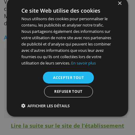
Vous divisez votre compte en
espaces
ou sou
comptes : par exemple, un espace pour les
vacances ou un espace qui vous permet
d'économiser pour un nouvel ordinateur. Un
espace est donc une sorte de tirelire.
Combien ça coûte ?
Vous ne payez que des frais de livraison pou
commander la Mastercard transparente. La
Ce site Web utilise des cookies
Mastercard elle-même n'a pas d'abonnement
Nous utilisons des cookies pour personnaliser le
de frais annuels fixes.
contenu, les publicités et analyser notre trafic.
Nous partageons également des informations sur
Avantages
votre utilisation de notre site avec nos partenaires
de publicité et d'analyse qui peuvent les combiner
avec d'autres informations que vous leur avez
Payez dans le monde entier sans frais de