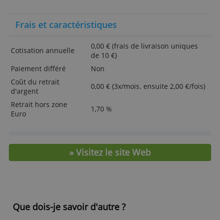
fournies ou qu'ils ont collectées lors de votre
change
utilisation de leurs services.
En savoir plus
Carte associée avec le compte bancaire
gratuit N26
ACCEPTER TOUT
Ajoutez la version numérique de votre carte
à votre Wallet
REFUSER TOUT
Virements bancaires internationaux gratuits
dans plusieurs devises
AFFICHER LES DÉTAILS
Notifications push à chaque transaction
Lire la suite sur le site de l’établissem
Frais et caractéristiques
0,00 € (frais de livraison uniqu
Cotisation annuelle
de 10 €)