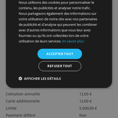
paiement dans le monde, la carte prépayée e
idéale pour de l’argent de poche ou pour les
jeunes étudiants à l'étranger. Les parents
peuvent mettre à jour le solde de la carte en
ligne, mobile ou à domicile en virant de l'arg
sur le compte de chargement de KBC.
Avantages
Ce site Web utilise des cookies
Carte facile et sure pour contrôler vos
Nous utilisons des cookies pour personnaliser le
dépenses
contenu, les publicités et analyser notre trafic.
Nous partageons également des informations sur
Adaptée pour les voyages grâce au réseau
votre utilisation de notre site avec nos partenaires
MasterCard
de publicité et d'analyse qui peuvent les combiner
Chargement aisé avec KBC Touch, KBC
avec d'autres informations que vous leur avez
mobile ou virement bancaire
fournies ou qu'ils ont collectées lors de votre
utilisation de leurs services.
En savoir plus