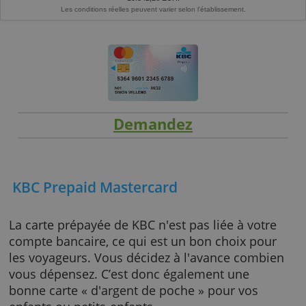
Exemple représentatif:
prêt de 9.000 EUR d'une durée de 42 mois à un T
9,49% (taux débiteur annuel fixe : 9,49%). Vous remboursez 41 mensualité
251,02 et une dernière mensualité ajustée de € 250,98. Montant total à rembo
10.542,26 EUR.
Les conditions réelles peuvent varier selon l’établissement.
Demandez
KBC Prepaid Mastercard
La carte prépayée de KBC n'est pas liée à vot