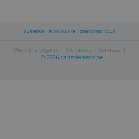
KBC ?
Pendant le versement vous donnez la
communication structurée de votre
carte ; KBC sait que l'argent doit être
prélevé sur votre compte. Les détails
peuvent être trouvés au verso de votre
carte.