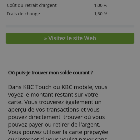
ACCEPTER TOUT
Lire la suite sur le site de l’établissem
REFUSER TOUT
AFFICHER LES DÉTAILS
frais et caractéristiques
Cotisation annuelle
12,00 €
Carte additionnelle
12,00 €
Limite
5.000,00 €
Paiement différé
Non
Coût du retrait d'argent
1,00 %
Frais de change
1,60 %
» Visitez le site Web