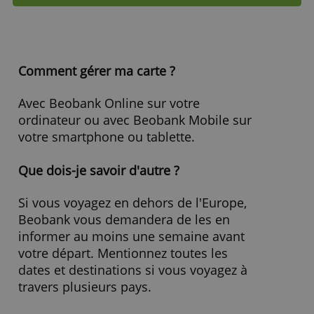
Caractéristiques
Cotisation annuelle
5,00 €
Limite
750,00 €
Coût du retrait d'argent
2,50 %
Frais de change
2,10 %
Paiement différé
Oui
Taeg
16,99 %
» Visitez le site Web
Comment gérer ma carte ?