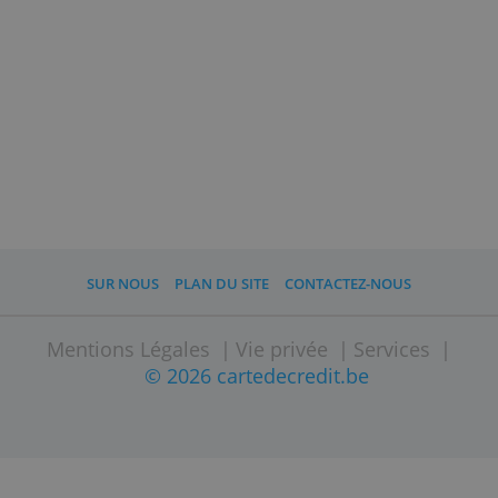
Avec Beobank Online sur votre
ordinateur ou avec Beobank Mobile sur
votre smartphone ou tablette.
Que dois-je savoir d'autre ?
Si vous voyagez en dehors de l'Europe,
Beobank vous demandera de les en
informer au moins une semaine avant
votre départ. Mentionnez toutes les
dates et destinations si vous voyagez à
travers plusieurs pays.