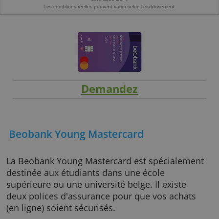
Exemple représentatif:
prêt de 9.000 EUR d'une durée de 42 mois à un T
9,49% (taux débiteur annuel fixe : 9,49%). Vous remboursez 41 mensualité
251,02 et une dernière mensualité ajustée de € 250,98. Montant total à rembo
10.542,26 EUR.
Les conditions réelles peuvent varier selon l’établissement.
Demandez
Beobank Young Mastercard
La Beobank Young Mastercard est spécialem