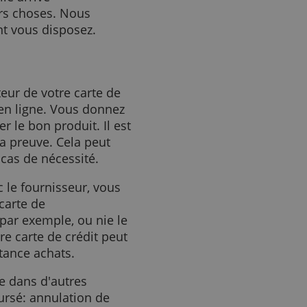
écupérer votre argent. Même
 avez droit à votre
 qu'elle arrive
lusieurs choses. Nous
ons dont vous disposez.
'émetteur de votre carte de
utique en ligne. Vous donnez
rs livrer le bon produit. Il est
 avoir la preuve. Cela peut
ent en cas de nécessité.
d avec le fournisseur, vous