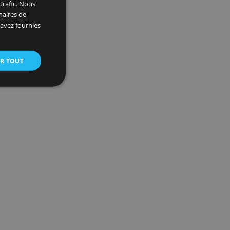
×
 et analyser notre trafic. Nous
ite avec nos partenaires de
ions que vous leur avez fournies
oir plus
ACCEPTER TOUT