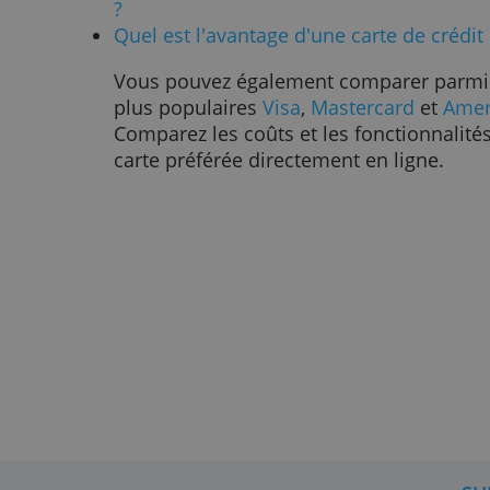
utilisée. Vous pouvez alors égalem
vous avez gardé vos codes et mots
Si le produit n'a pas été livré ou 
vous pouvez utiliser l'assurance ac
avez payé le produit avec votre ca
obtenir une indemnisation jusqu'à
l'achat.
Lisez aussi
Quelle garantie achats avec ma car
9 manières de choisir sa carte de 
Ce que coûte vraiment une carte de
Quelles cartes de crédit pour retir
?
Quel est l'avantage d'une carte de