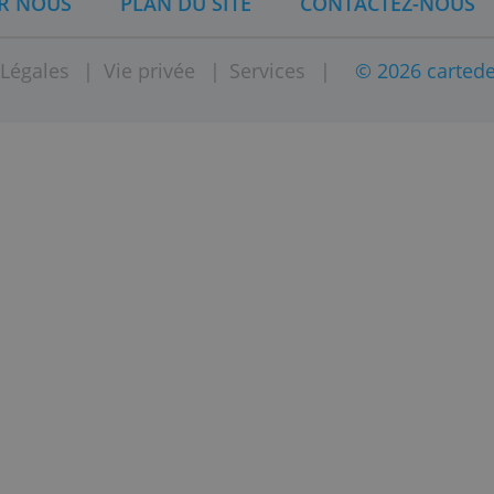
armi les cartes de crédit les
t
American Express
.
nnalités et demandez votre
e.
SUR NOUS
PLAN DU SITE
CONTAC