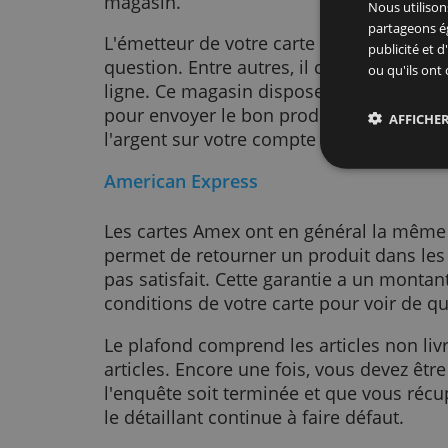
Le service client de votre carte de
vous dire quoi faire. Vous pouvez 
informations sur le site Web ou da
exemple, vous trouverez des form
remplir et envoyer (numériquemen
Vous savez alors exactement quoi 
preuve, comme une copie de votre
preuve de votre commande et des 
Ce 
magasin.
Nous
part
L'émetteur de votre carte de crédi
publ
question. Entre autres, il contact
ou q
ligne. Ce magasin disposera alor
pour envoyer le bon produit. Si c
l'argent sur votre compte de carte 