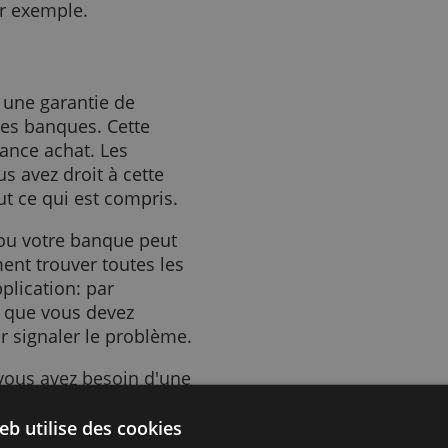
été de carte de
ignore, par exemple, ou nie le
de votre carte de crédit peut
ne assistance achats.
 service dans d'autres
 remboursé: annulation de
ent, par exemple.
isa ont une garantie de
crédit des banques. Cette
e assurance achat. Les
 si vous avez droit à cette
e et tout ce qui est compris.