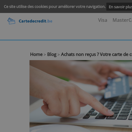
Ce site utilise des cookies pour améliorer votre navigation.
En s
Visa
M
Home
Blog
Achats non reçus ? Votre car
>
>