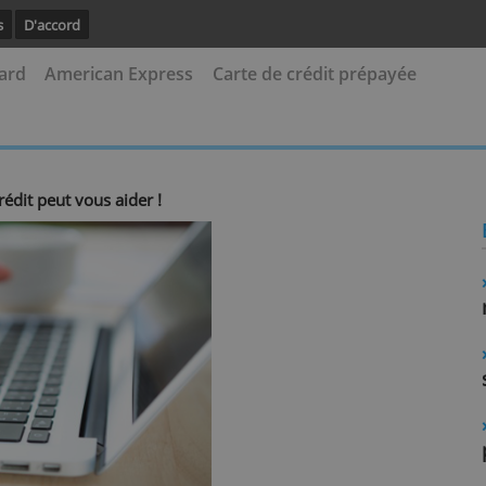
avoir plus
D'accord
asterCard
American Express
Carte de crédit pr
te de crédit peut vous aider !