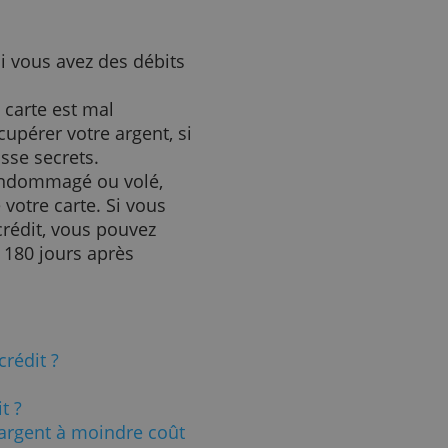
 même garantie. Cela vous
s les 90 jours si vous n'êtes
 montant maximum; vérifiez les
de quel plafond il s'agit.
n livrés, ainsi que les faux
ez être patient jusqu'à ce que
 récupériez votre argent, si
t.
issez si vous avez des débits
i votre carte est mal