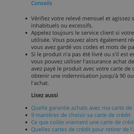
American Express
Les cartes Amex ont en général la
permet de retourner un produit dan
pas satisfait. Cette garantie a un
conditions de votre carte pour voir 
Le plafond comprend les articles no
articles. Encore une fois, vous dev
l'enquête soit terminée et que vous
le détaillant continue à faire défau
Conseils
Vérifiez votre relevé mensuel et ag
inhabituels ou excessifs.
Appelez toujours le service client s