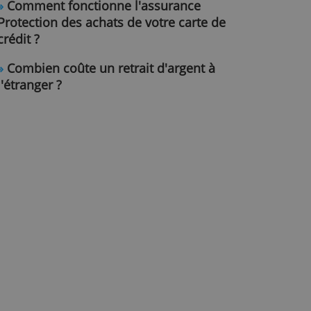
puce de votre carte est cassée ?
»
Comment fonctionne l'assuranc
Protection des achats de votre car
crédit ?
»
Combien coûte un retrait d'argen
l'étranger ?