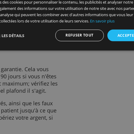
 crédit ou votre banque peut
également trouver toutes les
ns l'application: par
ulaires que vous devez
t) pour signaler le problème.
faire: vous avez besoin d'une
 relevé de compte, une
e-mails échangés avec le
site Web utilise des cookies
 utilisons des cookies pour personnaliser le contenu, les publicités
ageons également des informations sur votre utilisation de notre s
t enquêtera ensuite sur la
icité et d'analyse qui peuvent les combiner avec d'autres informat
e la banque de la boutique en
u'ils ont collectées lors de votre utilisation de leurs services.
En sav
s d'un mois supplémentaire
ela échoue, vous récupérerez
REFUSER TOUT
AFFICHER LES DÉTAILS
de crédit.