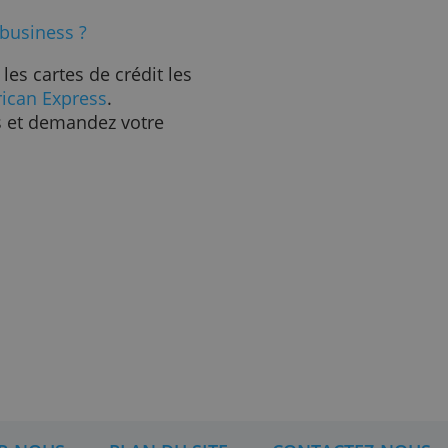
ent récupérer votre argent, si
 de passe secrets.
s'il est endommagé ou volé,
hat de votre carte. Si vous
rte de crédit, vous pouvez
 90 ou 180 jours après
te de crédit ?
crédit
 crédit ?
er de l'argent à moindre coût
 crédit business ?