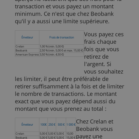
structure de frais de change.
Retirer de l'argent avec votre carte de
crédit dans la zone euro
En Europe, les fournisseurs de notre
aperçu ne facturent que des frais pour la
transaction et vous payez un montant
minimum. Ce n'est que chez Beobank
qu'il y a aussi une limite supérieure.
Vous payez ce
Émetteur
Frais de transaction
frais chaque
Crelan
1,00 % (min. 5,00 €)
fois que vous
Beobank
2,50 % (min. 5,00 € et max. 15,00 €)
American Express
3,50 % (min. 4,50 €)
retirez de
l'argent. Si
vous souhaite