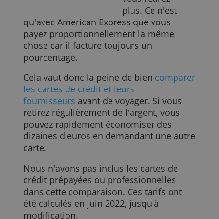
avec une carte de crédit Beobank. Vous
payez un maximum de 15 euros par fois
plus les frais de change.
Crelan facture 1% du montant retiré et
ajoute 4 euros plus les frais de
change. Ils sont également calculés sur l
montant que vous prenez. American
Express facture en pourcentage.
Cela revient à :
Même en dehors
Émetteur
100€
250 €
500 €
1 000 €
de la zone euro,
Crelan
6,60 €
10,50 €
17,00 €
30,00 €
vous payez
Beobank
7.10€
11,50 €
23,00 €
36,00 €
American Express
6,00 €
15h00
30,00 €
60,00 €
moins lorsque
vous retirez