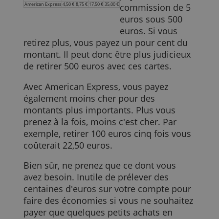
les limiter, il peut être préférable de
retirer suffisamment à la fois et de limite
le nombre de transactions. Le montant
exact que vous payez dépend aussi du
montant que vous prenez au total :
Chez Crelan et
Émetteur
100€
250 €
500 €
1 000 €
Beobank vous
Crelan
5,00 €
5,00 €
5,00 €
10,00
payez une
Beobank
5,00 €
5,00 €
5,00 €
15,00 €
American Express
4,50 €
8,75 €
17,50 €
35,00 €
commission de 5
euros sous 500
euros. Si vous
retirez plus, vous payez un pour cent du
montant. Il peut donc être plus judicieux
de retirer 500 euros avec ces cartes.
Avec American Express, vous payez