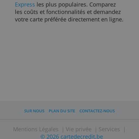
été calculés en juin 2022, jusqu'à
modification.
Lire aussi
Que couvre l'assurance voyage de votre carte de
crédit ?
Quand payer le relevé de sa carte de crédit ?
Quels sont les frais de change sur les cartes de
crédit ?
Quelles cartes de crédit pour retirer de l'argent à
moindre coût ?
Comment payer avec ma carte de crédit ?
Mon paiement par carte de crédit a été refusé,
comment faire ?
Que faire si vous perdez votre carte de crédit à
l’étranger ?
Quand bloquer sa carte de crédit et pourquoi ?