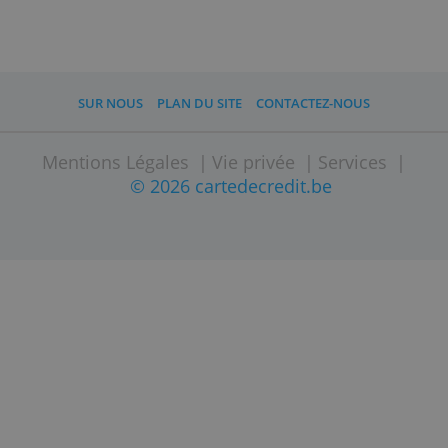
Avantages et désavantages d'une carte de crédit ?
9 manières de choisir sa carte de crédit
Consultez
les cartes de crédit les plus
populaires sur notre site
et comparez
aussi nos
cartes de crédit
prépayées
. Regardez les coûts et les
fonctionnalités et demandez votre carte
préférée directement en ligne.