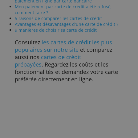
Pensez aussi aux minima légaux — vous
les trouverez généralement sur votre
relevé mensuel, ainsi qu'à la date
d'échéance de remboursement — et
rappelez-vous que, comme pour un prêt,
vous payez des intérêts sur le solde
impayé. Ceux-ci sont souvent forts
élévés. Rembourser en une seule fois
peut donc être moins cher au final.
Lisez aussi
Une double confirmation est obligatoire pour le
paiement en ligne par carte bancaire
Mon paiement par carte de crédit a été refusé,
comment faire ?
5 raisons de comparer les cartes de crédit