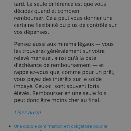
rembourser vos achats de manière
flexible et vous pouvez également le fair
ACCEPTER TOUT
chez KBC ou Belfius si vous associez un
KBC Flex Budget ou une Belfius
REFUSER TOUT
Budgetline à votre carte. Il vous faut pou
cela faire une demande de crédit selon
AFFICHER LES DÉTAILS
les conditions en vigueur.
Vous utilisez la carte de la même
manière qu'une carte de crédit
classique. Vous finalisez vos achats de la
même manière et vous payez plus
tard. La seule différence est que vous
décidez quand et combien
rembourser. Cela peut vous donner une
certaine flexibilité ou plus de contrôle su
vos dépenses.