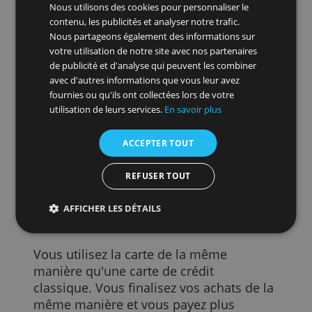
Veuillez noter que vous êtes lié par les
minima légaux. Vous êtes obligé de
rembourser un certain montant
minimum chaque mois. Chez Beobank,
par exemple, vous remboursez 1/18e ou
1/20e tous les mois, selon le montant de
votre crédit, avec un minimum de 25
euros.
Ce site Web utilise des cookies
Cartes de crédit en Belgique
Nous utilisons des cookies pour personnaliser le
contenu, les publicités et analyser notre trafic.
Nous partageons également des informations sur
Peut-on alors obtenir de « vraies » cartes
votre utilisation de notre site avec nos partenaires
de crédit en Belgique ? Il existe quelques
de publicité et d'analyse qui peuvent les combiner
banques et fournisseurs où vous pouvez
avec d'autres informations que vous leur avez
obtenir cette carte de crédit. Chez
fournies ou qu'ils ont collectées lors de votre
Beobank, par exemple, vous pouvez
utilisation de leurs services.
En savoir plus