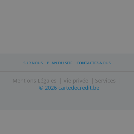
Lisez aussi
La carte de crédit est le mode de paiement en ligne
le plus utilisé en Belgique
5 raisons de comparer les cartes de crédit
Avantages et désavantages d'une carte de crédit ?
9 manières de choisir sa carte de crédit
Comparez aussi nos
cartes de crédit
prépayées
ou consultez les cartes de
crédit les plus populaires
sur notre site
.
Comparez les coûts et fonctionnalités et
demandez votre carte préférée
directement en ligne.