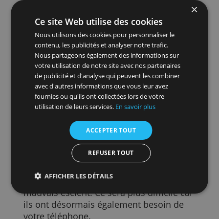
Tout se passe plus facilement sur votre
smartphone: si vous souhaitez finaliser l
paiement, sélectionnez `` Valider la
commande '' dans l'application de votre
carte de crédit. Entrez votre code à cinq
chiffres ou confirmez avec votre visage
ou votre empreinte digitale. Ce sont
également des doubles protections
conformes à la nouvelle norme
européenne.
Ce site Web utilise des cookies
Si vous avez une carte de crédit auprès
Nous utilisons des cookies pour personnaliser le
de votre banque, vous devrez peut-être
contenu, les publicités et analyser notre trafic.
confirmer avec le lecteur de carte, bien
Nous partageons également des informations sur
que la confirmation dans l'application
votre utilisation de notre site avec nos partenaires
soit également devenue possible avec le
de publicité et d'analyse qui peuvent les combiner
avec d'autres informations que vous leur avez