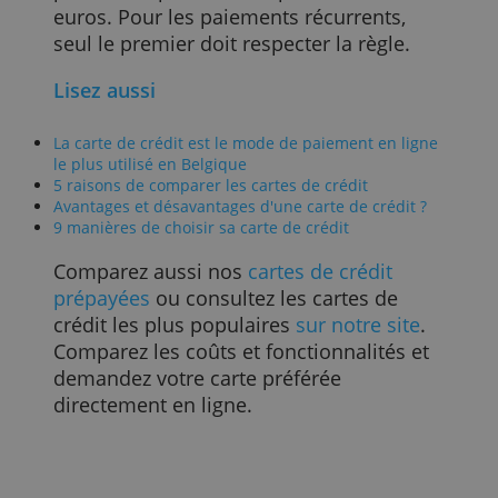
entrée en vigueur le 1er janvier. L'étape
de sécurité supplémentaire découle de
PSD2, ( Payment Services Directive 2) la
directive européenne pour la protection
des paiements en ligne des
consommateurs. Tous les commerçants
qui reçoivent des paiements (par carte d
crédit) doivent y adhérer et permettre
donc la vérification en deux étapes pour
les cartes de crédit.
Comme toujours, il y a des exceptions: la
nouvelle norme ne s'applique qu'aux
paiements ponctuels supérieurs à trente
euros. Pour les paiements récurrents,
seul le premier doit respecter la règle.