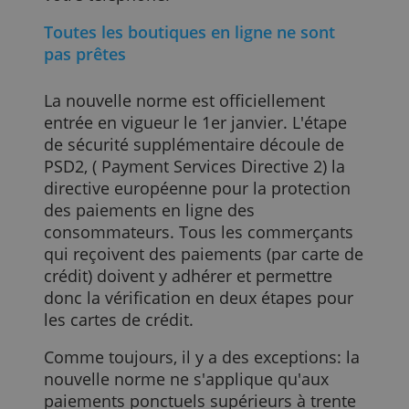
banques.
fournies ou qu'ils ont collectées lors de votre
utilisation de leurs services.
En savoir plus
La fraude devient de plus en plus
difficile
ACCEPTER TOUT
Payer avec une carte de crédit sera
REFUSER TOUT
beaucoup plus sûr grâce à la nouvelle
norme. Les fraudeurs tentent de voler
AFFICHER LES DÉTAILS
vos données et d'utiliser votre carte à
mauvais escient. Ce sera plus difficile ca
ils ont désormais également besoin de
votre téléphone.
Toutes les boutiques en ligne ne sont
pas prêtes
La nouvelle norme est officiellement