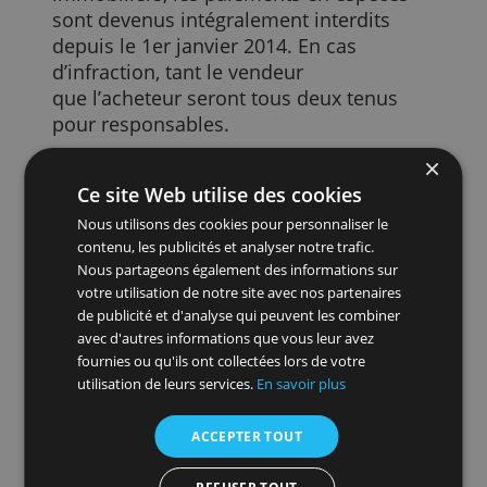
opération. Si vous payez par exemple un
acompte pour une voiture d'occasion et
le solde à la réception, le montant total
dû est pris en compte pour déterminer s
le plafond de 3 000 € a été dépassé ou
non.
En ce qui concerne les achats
immobiliers, les paiements en espèces
sont devenus intégralement interdits
depuis le 1er janvier 2014. En cas
d’infraction, tant le vendeur
que l’acheteur seront tous deux tenus
pour responsables.
Au delà de 3.000 € en liquide, vous payez
Ce site Web utilise des cookies