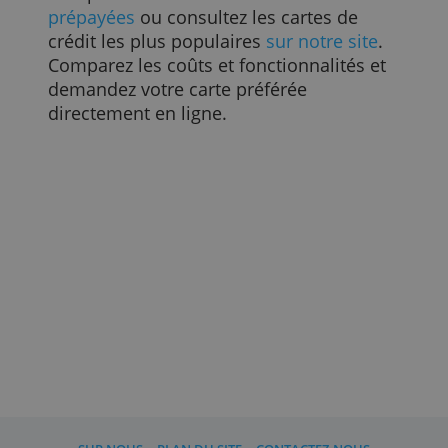
espèces dans chaque pays de l'UE ont
chacun leurs propres limites. Vous
trouverez ici ces
différentes
règlementations
. L'argent liquide
inclut les billets de banque et les pièces,
ainsi que l'or.
Lisez aussi
Une double confirmation est obligatoire pour le
paiement en ligne par carte bancaire
Mon paiement par carte de crédit a été refusé,
comment faire ?
5 raisons de comparer les cartes de crédit
Avantages et désavantages d'une carte de crédit ?
9 manières de choisir sa carte de crédit
Comparez aussi nos
cartes de crédit
prépayées
ou consultez les cartes de